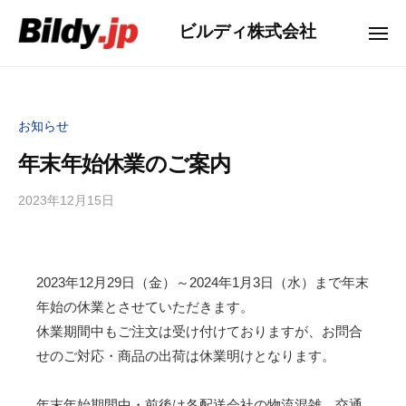
ー
コ
コ
ビルディ株式会社
ン
メ
ー
ニ
テ
ュ
ポ
ー
ン
レ
ツ
ー
お知らせ
へ
ト
ス
年末年始休業のご案内
サ
キ
イ
2023年12月15日
b
ッ
ト
y
プ
ビ
ル
2023年12月29日（金）～2024年1月3日（水）まで年末
デ
年始の休業とさせていただきます。
ィ
休業期間中もご注文は受け付けておりますが、お問合
せのご対応・商品の出荷は休業明けとなります。
年末年始期間中・前後は各配送会社の物流混雑、交通