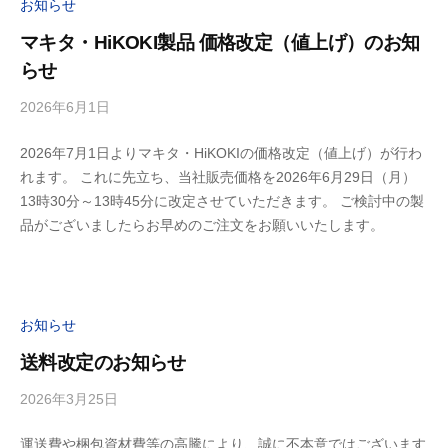
お知らせ
マキタ・HiKOKI製品 価格改定（値上げ）のお知
らせ
2026年6月1日
b
y
2026年7月1日よりマキタ・HiKOKIの価格改定（値上げ）が行わ
ビ
れます。 これに先立ち、当社販売価格を2026年6月29日（月）
ル
13時30分～13時45分に改定させていただきます。 ご検討中の製
デ
品がございましたらお早めのご注文をお願いいたします。
ィ
お知らせ
送料改定のお知らせ
2026年3月25日
b
y
運送費や梱包資材費等の高騰により、誠に不本意ではございます
ビ