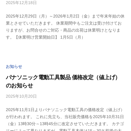
2025年12月18日
b
y
2025年12月29日（月）～2026年1月2日（金）まで年末年始の休
ビ
業とさせていただきます。 休業期間中もご注文は受け付けてお
ル
りますが、お問合せのご対応・商品の出荷は休業明けとなりま
デ
す。【休業明け営業開始日】 1月5日（月）
ィ
お知らせ
パナソニック電動工具製品 価格改定（値上げ）
のお知らせ
2025年10月20日
b
y
2025年11月1日よりパナソニック電動工具の価格改定（値上げ）
ビ
が行われます。 これに先立ち、当社販売価格を2025年10月31日
ル
（金）13時30分～13時45分に改定させていただきます。 カテゴ
デ
リーによって異なりますが、電動工具本体は15～30％前後の大