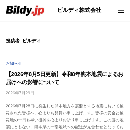
ー
コ
コ
ビルディ株式会社
ン
メ
ー
ニ
テ
ュ
ポ
ー
ン
レ
ツ
ー
投稿者:
ビルディ
へ
ト
ス
サ
キ
イ
お知らせ
ッ
ト
【2026年8月5日更新】令和8年熊本地震によるお
プ
届けへの影響について
2026年7月29日
b
y
2026年7月28日に発生した熊本地方を震源とする地震において被
ビ
災された皆様へ、心よりお見舞い申し上げます。皆様の安全と被
ル
災地の一日も早い復興を心よりお祈り申し上げます。この度の地
デ
震にともない、熊本県の一部地域への配送が見合わせとなってお
ィ