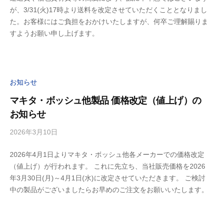
が、3/31(火)17時より送料を改定させていただくこととなりまし
ル
た。お客様にはご負担をおかけいたしますが、何卒ご理解賜りま
デ
すようお願い申し上げます。
ィ
お知らせ
マキタ・ボッシュ他製品 価格改定（値上げ）の
お知らせ
2026年3月10日
b
y
2026年4月1日よりマキタ・ボッシュ他各メーカーでの価格改定
ビ
（値上げ）が行われます。 これに先立ち、当社販売価格を2026
ル
年3月30日(月)～4月1日(水)に改定させていただきます。 ご検討
デ
中の製品がございましたらお早めのご注文をお願いいたします。
ィ