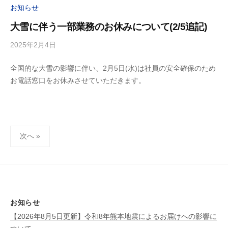
お知らせ
大雪に伴う一部業務のお休みについて(2/5追記)
2025年2月4日
b
y
全国的な大雪の影響に伴い、2月5日(水)は社員の安全確保のため
ビ
お電話窓口をお休みさせていただきます。
ル
デ
ィ
投
次へ »
稿
の
ペ
お知らせ
【2026年8月5日更新】令和8年熊本地震によるお届けへの影響に
ー