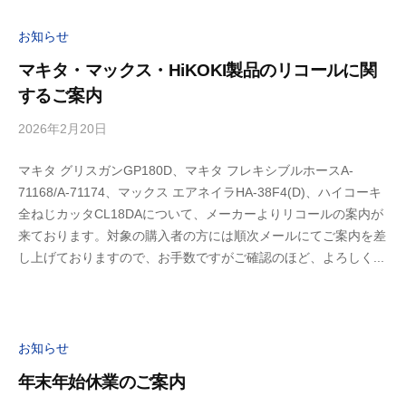
お知らせ
マキタ・マックス・HiKOKI製品のリコールに関
するご案内
2026年2月20日
b
y
マキタ グリスガンGP180D、マキタ フレキシブルホースA-
ビ
71168/A-71174、マックス エアネイラHA-38F4(D)、ハイコーキ
ル
全ねじカッタCL18DAについて、メーカーよりリコールの案内が
デ
来ております。対象の購入者の方には順次メールにてご案内を差
ィ
し上げておりますので、お手数ですがご確認のほど、よろしく...
お知らせ
年末年始休業のご案内