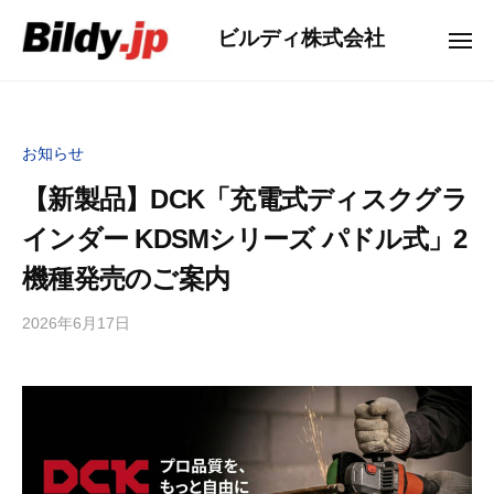
ー
コ
コ
ビルディ株式会社
ン
メ
ー
ニ
テ
ュ
ポ
ー
ン
レ
ツ
ー
お知らせ
へ
ト
ス
【新製品】DCK「充電式ディスクグラ
サ
キ
イ
インダー KDSMシリーズ パドル式」2
ッ
ト
機種発売のご案内
プ
2026年6月17日
b
y
ビ
ル
デ
ィ